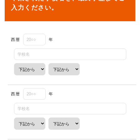
入力ください。
西暦
年
西暦
年