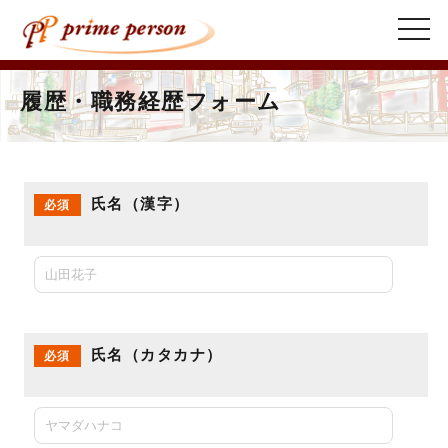
t
o
g
g
l
履歴・職務経歴フォーム
e
n
a
v
i
g
a
氏名（漢字）
必須
t
i
o
n
氏名（カタカナ）
必須